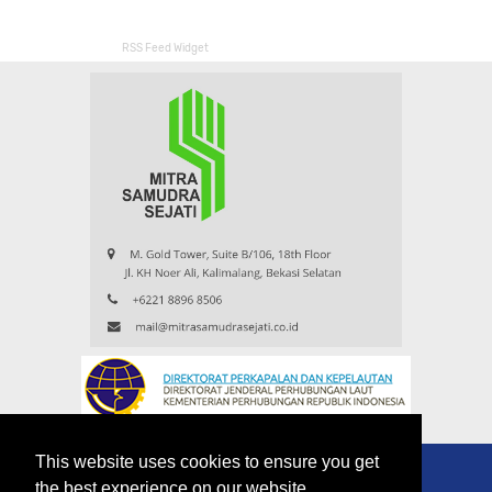
RSS Feed Widget
This website uses cookies to ensure you get
the best experience on our website.