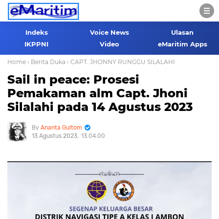
Indeks
Voice News
Ulasan
IKPPNI
Video
eMaritim Apps
Home
› Berita Duka
› CAPT. JHONNY RUNGGU SILALAHI
Sail in peace: Prosesi
Pemakaman alm Capt. Jhoni
Silalahi pada 14 Agustus 2023
Ananta Gultom
13 Agustus 2023
13.04.00