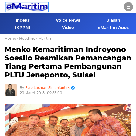
Indeks
Voice News
Ulasan
IKPPNI
Video
eMaritim Apps
Home
› Headline
› Maritim
Menko Kemaritiman Indroyono
Soesilo Resmikan Pemancangan
Tiang Pertama Pembangunan
PLTU Jeneponto, Sulsel
Pulo Lasman Simanjuntak
20 Maret 2015
09.53.00