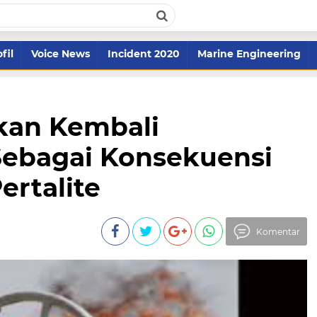
fil
Voice News
Incident 2020
Marine Engineering
kan Kembali
ebagai Konsekuensi
ertalite
Komentar