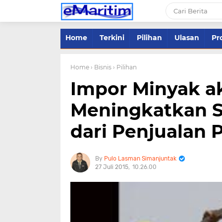
Home
Terkini
Pilihan
Ulasan
Pro
Home
› Bisnis
› Pilihan
Impor Minyak a
Meningkatkan S
dari Penjualan P
Pulo Lasman Simanjuntak
27 Juli 2015
10.26.00