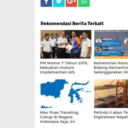
Rekomendasi Berita Terkait
PM Nomor 7 Tahun 2019,
Kementrian Koord
Kekuatan Hukum
Bidang Kemariti
Implementasi AIS
Selenggarakan W
Nasional RPJMN
Kemaritiman Tah
- 2024
Mau Puas Traveling,
Pelindo II akan T
Cukup di Negara
Digitalisasi Kepe
Indonesia Saja, Ini
Buktinya