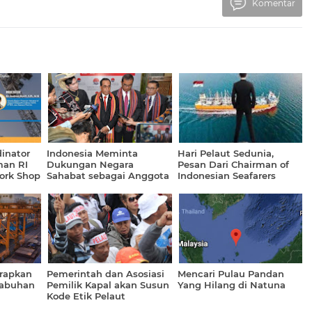
Komentar
inator
Indonesia Meminta
Hari Pelaut Sedunia,
man RI
Dukungan Negara
Pesan Dari Chairman of
ork Shop
Sahabat sebagai Anggota
Indonesian Seafarers
Dewan IMO 2020-2021
Federation
un 2020
erapkan
Pemerintah dan Asosiasi
Mencari Pulau Pandan
labuhan
Pemilik Kapal akan Susun
Yang Hilang di Natuna
Kode Etik Pelaut