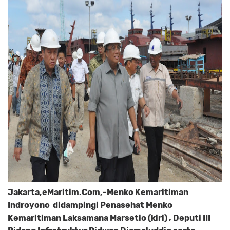
Jakarta,eMaritim.Com,-Menko Kemaritiman
Indroyono didampingi Penasehat Menko
Kemaritiman Laksamana Marsetio (kiri) , Deputi III