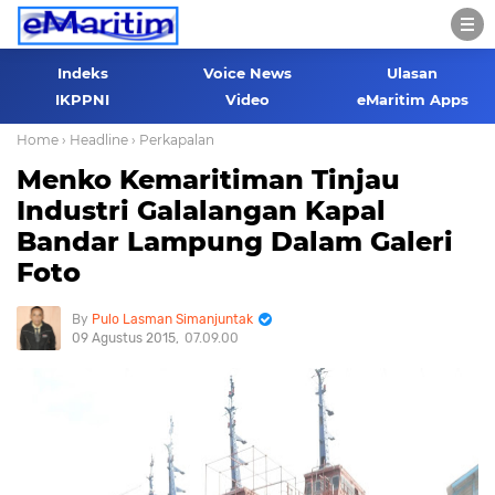
Indeks
Voice News
Ulasan
IKPPNI
Video
eMaritim Apps
Home
› Headline
› Perkapalan
Menko Kemaritiman Tinjau
Industri Galalangan Kapal
Bandar Lampung Dalam Galeri
Foto
Pulo Lasman Simanjuntak
09 Agustus 2015
07.09.00