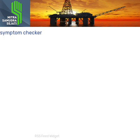
symptom checker
RSS Feed Widget