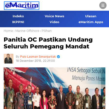
Indeks
Voice News
Ulasan
IKPPNI
Video
eMaritim Apps
Home
› Marine-Offshore
› Pilihan
Panitia OC Pastikan Undang
Seluruh Pemegang Mandat
Pulo Lasman Simanjuntak
18 Desember 2015
22.29.00