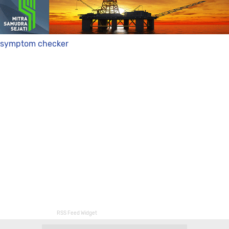
symptom checker
RSS Feed Widget