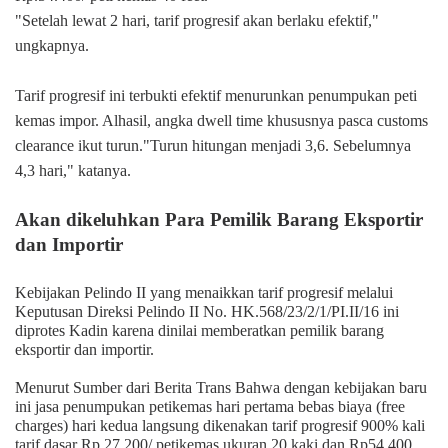
"Setelah lewat 2 hari, tarif progresif akan berlaku efektif,"
ungkapnya.
Tarif progresif ini terbukti efektif menurunkan penumpukan peti
kemas impor. Alhasil, angka
dwell time
khususnya pasca
customs
clearance
ikut turun."Turun hitungan menjadi 3,6. Sebelumnya
4,3 hari," katanya.
Akan dikeluhkan Para Pemilik Barang Eksportir
dan Importir
Kebijakan Pelindo II yang menaikkan tarif progresif melalui
Keputusan Direksi Pelindo II No. HK.568/23/2/1/PI.II/16 ini
diprotes Kadin karena dinilai memberatkan pemilik barang
eksportir dan importir.
Menurut Sumber dari Berita Trans Bahwa dengan kebijakan baru
ini jasa penumpukan petikemas hari pertama bebas biaya (free
charges) hari kedua langsung dikenakan tarif progresif 900% kali
tarif dasar Rp 27.200/ petikemas ukuran 20 kaki dan Rp54.400