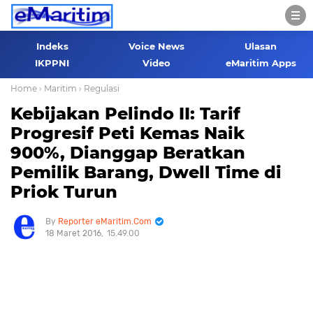
Indeks
Voice News
Ulasan
IKPPNI
Video
eMaritim Apps
Home
› Maritim
› Regulasi
Kebijakan Pelindo II: Tarif
Progresif Peti Kemas Naik
900%, Dianggap Beratkan
Pemilik Barang, Dwell Time di
Priok Turun
Reporter eMaritim.Com
18 Maret 2016
15.49.00