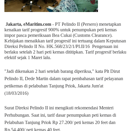
Jakarta, eMaritim.com
- PT Pelindo II (Persero) menetapkan
kenaikan tarif progresif 900% untuk penumpukan peti kemas
impor pasca pemeriksaan Bea Cukai (
Customs Clearance
).
Kebijakan menaikkan tarif progresif ini tertuang dalam Keputusan
Direksi Pelindo II No. HK.568/23/2/1/PI.II/16
Pengenaan ini
berlaku setelah 2 hari peti kemas dititipkan. Tarif progresif berlaku
efektif sejak 1 Maret lalu.
"Jadi dikenakan 2 hari setelah barang diperiksa," kata Plt Dirut
Pelindo II, Dede Martin dalam rapat pembahasan tarif pelayanan
petikemas di pelabuhan Tanjung Priok, Jakarta Jum'at
(18/03/2016)
Surat Direksi Pelindo II ini mengikuti rekomendasi Menteri
Perhubungan. Saat ini, tarif dasar penumpukan peti kemas di
Pelabuhan Tanjung Priok Rp 27.200/ peti kemas 20
feet
dan
Rp.54.400/ peti kemas 40
feet
.