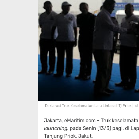
Deklarasi Truk Keselamatan Lalu Lintas di Tj Priok | I
Jakarta, eMaritim.com – Truk keselamatan 
launching,
pada Senin (13/3) pagi, di La
Tanjung Priok, Jakut.