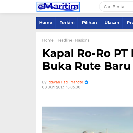
Home
Terkini
Pilihan
Ulasan
Pro
Home
› Headline
› Nasional
Kapal Ro-Ro PT 
Buka Rute Baru
Ridwan Hadi Pranoto
08 Juni 2017
15.06.00