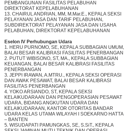
PEMBANGUNAN FASILITAS PELABUHAN
DIREKTORAT KEPELABUHANAN
13. CHAIRUL ANDRIAN, MM, M.Mar.E., KEPALA SEKSI
PELAYANAN JASA DAN TARIF PELABUHAN,
SUBDIREKTORAT PELAYANAN JASA DAN USAHA
PELABUHAN, DIREKTORAT KEPELABUHANAN
Eselon IV Perhubungan Udara
1. HERU PURNOMO, SE, KEPALA SUBBAGIAN UMUM,
BALAI BESAR KALIBRASI FASILITAS PENERBANGAN
2. PUTUT WIBISONO, ST, MA., KEPALA SUBBAGIAN
KEUANGAN, BALAI BESAR KALIBRASI FASILITAS
PENERBANGAN
3. JEPPI IRAWAN, A.MTRU., KEPALA SEKSI OPERASI
DAN AWAK PESAWAT, BALAI BESAR KALIBRASI
FASILITAS PENERBANGAN
4. YOKO ARSIANDO, ST, KEPALA SEKSI
KELAIKUDARAAN DAN PENGOPERASIAN PESAWAT
UDARA, BIDANG ANGKUTAN UDARA DAN
KELAIKUDARAAN, KANTOR OTORITAS BANDAR
UDARA KELAS UTAMA WILAYAH I SOEKARNO HATTA
– BANTEN
5. WISUDAPATI PAMUNGKAS, SE, S.SiT., KEPALA
SEKSI JAMINAN MUTU TEKNIK DAN OPERASI