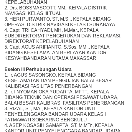
KEPELABUHANAN
2. Drs. BOSSMASCOTT, MM., KEPALA DISTRIK
NAVIGASI KELAS III TUAL
3. HERI PURWANTO, ST, M.Si., KEPALA BIDANG
OPERASI DISTRIK NAVIGASI KELAS I SURABAYA
4. Capt. TRI CAHYADI, MH, M.Mar., KEPALA
SUBDIREKTORAT PENGERUKAN DAN REKLAMASI,
DIREKTORAT KEPELABUHANAN
5. Capt. AGUS ARIFIANTO, S.Sos, MM ., KEPALA
BIDANG KESELAMATAN BERLAYAR KANTOR
KESYAHBANDARAN UTAMA MAKASSAR
Eselon III Perhubungan Udara
1. Ir. AGUS SASONGKO, KEPALA BIDANG
KESELAMATAN DAN PENGUJIAN BALAI BESAR
KALIBRASI FASILITAS PENERBANGAN
2. Ir. I NYOMAN OKA YUDARTA, MFTT., KEPALA
BIDANG TEKNIK DAN OPERASI PESAWAT UDARA,
BALAI BESAR KALIBRASI FASILITAS PENERBANGAN
3. RIZAL, ST, MA., KEPALA KANTOR UNIT
PENYELENGGARA BANDAR UDARA KELAS I
FATMAWATI SOEKARNO BENGKULU
4. ASEP KOSASIH SAMAPTA, ST, M.MTr., KEPALA
KANTOR UNIT PENYELENGGARA BANDAR UDARA