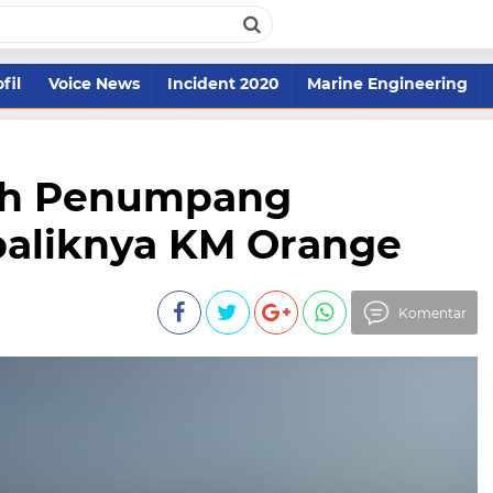
fil
Voice News
Incident 2020
Marine Engineering
ruh Penumpang
baliknya KM Orange
Komentar