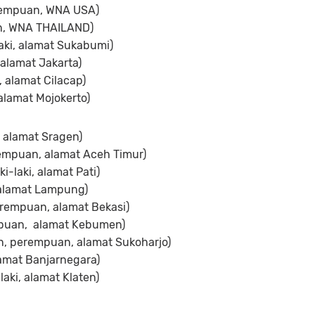
erempuan, WNA USA)
an, WNA THAILAND)
laki, alamat Sukabumi)
, alamat Jakarta)
, alamat Cilacap)
 alamat Mojokerto)
i, alamat Sragen)
rempuan, alamat Aceh Timur)
-laki, alamat Pati)
, alamat Lampung)
erempuan, alamat Bekasi)
empuan, alamat Kebumen)
n, perempuan, alamat Sukoharjo)
alamat Banjarnegara)
laki, alamat Klaten)