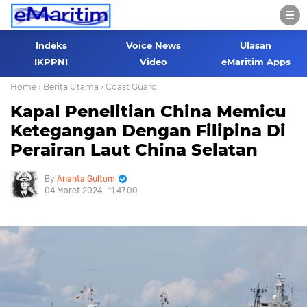
Indeks
Voice News
Ulasan
IKPPNI
Video
eMaritim Apps
Home
› Berita Utama
› Coast Guard
Kapal Penelitian China Memicu
Ketegangan Dengan Filipina Di
Perairan Laut China Selatan
Ananta Gultom
04 Maret 2024
11.47.00