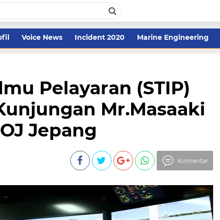
fil
Voice News
Incident 2020
Marine Engineering
Ilmu Pelayaran (STIP)
 Kunjungan Mr.Masaaki
COJ Jepang
Komentar