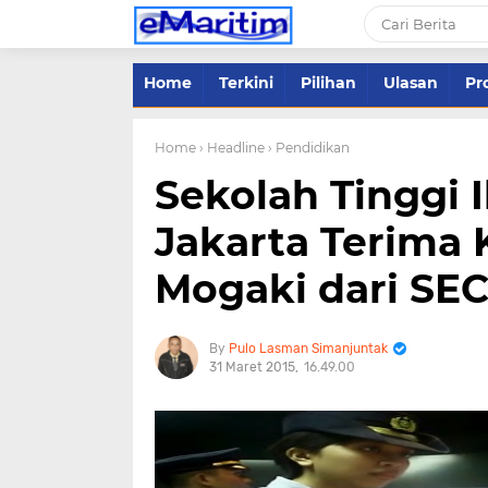
Home
Terkini
Pilihan
Ulasan
Pro
Home
› Headline
› Pendidikan
Sekolah Tinggi 
Jakarta Terima
Mogaki dari SE
Pulo Lasman Simanjuntak
31 Maret 2015
16.49.00