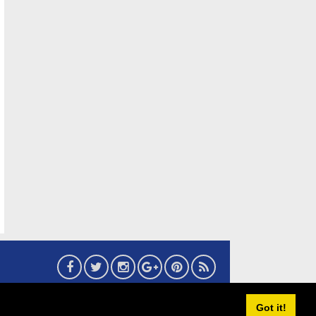
6
eMaritim.CoM
:: created by AG24 Team
Got it!