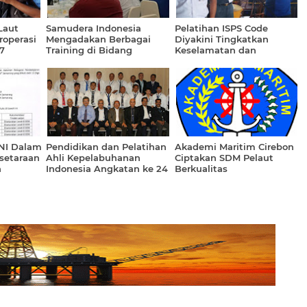
Laut
Samudera Indonesia
Pelatihan ISPS Code
roperasi
Mengadakan Berbagai
Diyakini Tingkatkan
7
Training di Bidang
Keselamatan dan
Kemaritiman
Keamanan Pelayaran
PNI Dalam
Pendidikan dan Pelatihan
Akademi Maritim Cirebon
setaraan
Ahli Kepelabuhanan
Ciptakan SDM Pelaut
n
Indonesia Angkatan ke 24
Berkualitas