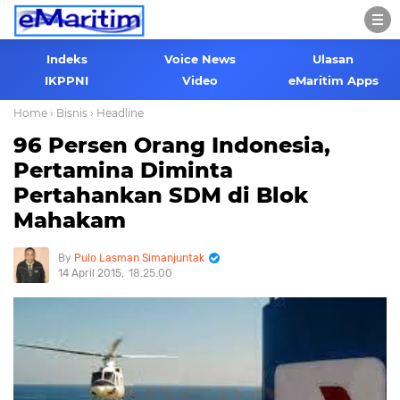
Indeks
Voice News
Ulasan
IKPPNI
Video
eMaritim Apps
Home
› Bisnis
› Headline
96 Persen Orang Indonesia,
Pertamina Diminta
Pertahankan SDM di Blok
Mahakam
Pulo Lasman Simanjuntak
14 April 2015
18.25.00