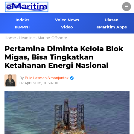
Indeks
Voice News
Ulasan
IKPPNI
Video
eMaritim Apps
Home
› Headline
› Marine-Offshore
Pertamina Diminta Kelola Blok
Migas, Bisa Tingkatkan
Ketahanan Energi Nasional
Pulo Lasman Simanjuntak
07 April 2015
10.24.00