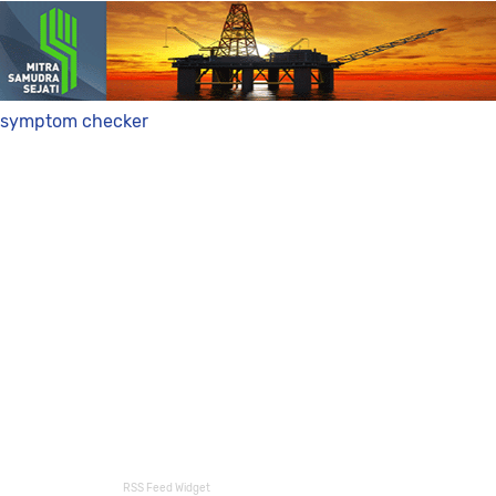
symptom checker
RSS Feed Widget