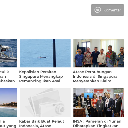
Komentar
culik
Kepolisian Perairan
Atase Perhubungan
ran
Singapura Menangkap
Indonesia di Singapura
ebaskan
Pemancing Ikan Asal
Menyerahkan Klaim
Indonesia
Asuransi Pelaut Yang
Meninggal Dunia
lia
Kabar Baik Buat Pelaut
INSA : Pameran di Yunani
aut yang
Indonesia, Atase
Diharapkan Tingkatkan