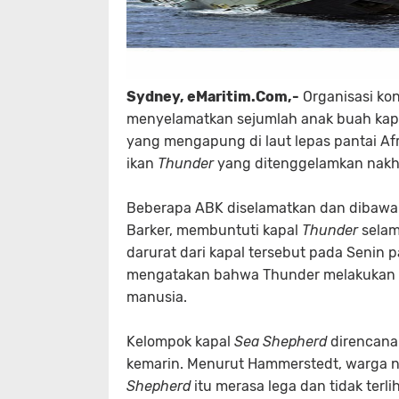
Sydney, eMaritim.Com,-
Organisasi kon
menyelamatkan sejumlah anak buah kapal
yang mengapung di laut lepas pantai Af
ikan
Thunder
yang ditenggelamkan nakh
Beberapa ABK diselamatkan dan dibawa
Barker, membuntuti kapal
Thunder
selam
darurat dari kapal tersebut pada Senin 
mengatakan bahwa Thunder melakukan p
manusia.
Kelompok kapal
Sea Shepherd
direncanak
kemarin. Menurut Hammerstedt, warga ne
Shepherd
itu merasa lega dan tidak ter