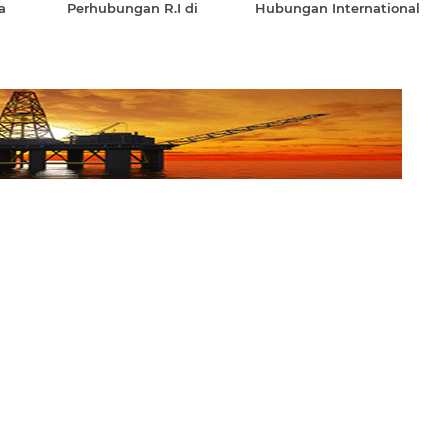
a
Perhubungan R.I di
Hubungan International
Singapura Terbitkan Kartu
Maritim Indonesia
Pelaut Indonesia-
Singapura