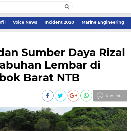
fil
Voice News
Incident 2020
Marine Engineering
dan Sumber Daya Rizal
labuhan Lembar di
bok Barat NTB
Komentar