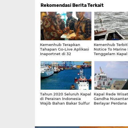
Rekomendasi Berita Terkait
Kemenhub Terapkan
Kemenhub Terbit
Tahapan Go-Live Aplikasi
Notice To Marine
Inaportnet di 32
Tenggelam Kapal
Pelabuhan
Tongkang di Tan
Pandan
Tahun 2020 Seluruh Kapal
Kapal Rede Wisa
di Perairan Indonesia
Gandha Nusantar
Wajib Bahan Bakar Sulfur
Berlayar Perdana 
0,5 Persen
Manado