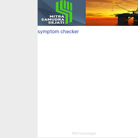
symptom checker
RSS Feed Widget