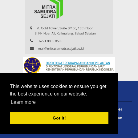
This website uses cookies to ensure you get
the best experience on our website.
Learn more
About
Redaksi
Contact
Privacy Policy
Disclaimer
Terms Of Use
Pedoman Siber
Info Iklan
Langganan
Got it!
Copyright ©
2026
eMaritim.CoM
:: created by AG24 Team