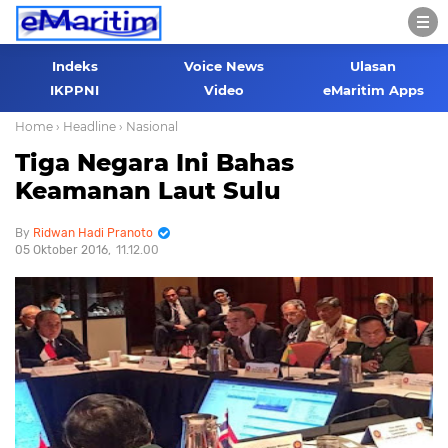
Indeks
Voice News
Ulasan
IKPPNI
Video
eMaritim Apps
Home
› Headline
› Nasional
Tiga Negara Ini Bahas
Keamanan Laut Sulu
Ridwan Hadi Pranoto
05 Oktober 2016
11.12.00