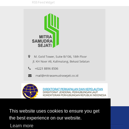
RSS Feed Widget
This website uses cookies to ensure you get
the best experience on our website.
Learn more