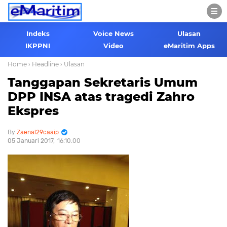
Indeks
Voice News
Ulasan
IKPPNI
Video
eMaritim Apps
Home
› Headline
› Ulasan
Tanggapan Sekretaris Umum
DPP INSA atas tragedi Zahro
Ekspres
Zaenal29caaip
05 Januari 2017
16.10.00