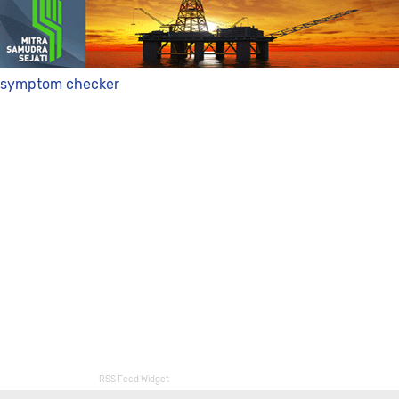
symptom checker
RSS Feed Widget