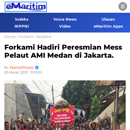
Indeks
Voice News
Ulasan
IKPPNI
Video
eMaritim Apps
Home
› Forkami
› Headline
Forkami Hadiri Peresmian Mess
Pelaut AMI Medan di Jakarta.
Zaenal29caaip
05 Maret 2017
11.19.00