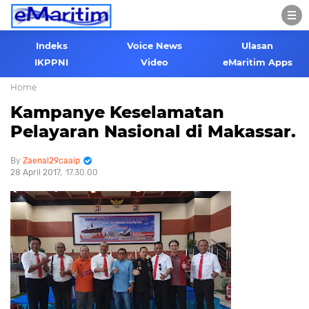
Indeks
Voice News
Ulasan
IKPPNI
Video
eMaritim Apps
Home
Kampanye Keselamatan
Pelayaran Nasional di Makassar.
Zaenal29caaip
28 April 2017
17.30.00