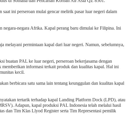
Kudus di Somalia dan Pencarian Korban Air Asia QZ 8501.
at ini perseroan mulai gencar melirik pasar luar negeri dalam
n negara-negara Afrika. Kapal perang baru dimulai ke Filipina. Ini
ja melayani permintaan kapal dari luar negeri. Namun, sebelumnya,
i buatan PAL ke luar negeri, perseroan bekerjasama dengan
memberikan informasi terkait produk dan kualitas kapal. Hal ini
munitas kecil.
kan berbicara satu sama lain tentang keunggulan dan kualitas kapal
atakan tertarik terhadap kapal Landing Platform Dock (LPD), atau
MRSV). Adapun, kapal produksi PAL Indonesia telah melalui hasil
tas dan Tim Klas Llyod Register serta Tim Representasi pemilik