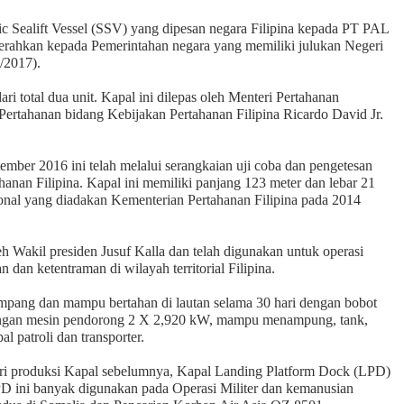
c Sealift Vessel (SSV) yang dipesan negara Filipina kepada PT PAL
serahkan kepada Pemerintahan negara yang memiliki julukan
Negeri
5/2017).
 total dua unit. Kapal ini dilepas oleh Menteri Pertahanan
ertahanan bidang Kebijakan Pertahanan Filipina Ricardo David Jr.
mber 2016 ini telah melalui serangkaian uji coba dan pengetesan
anan Filipina. Kapal ini memiliki panjang 123 meter dan lebar 21
asional yang diadakan Kementerian Pertahanan Filipina pada 2014
h Wakil presiden Jusuf Kalla dan telah digunakan untuk operasi
an ketentraman di wilayah territorial Filipina.
ang dan mampu bertahan di lautan selama 30 hari dengan bobot
engan mesin pendorong 2 X 2,920 kW, mampu menampung, tank,
l patroli dan transporter.
ari produksi Kapal sebelumnya, Kapal Landing Platform Dock (LPD)
PD ini banyak digunakan pada Operasi Militer dan kemanusian