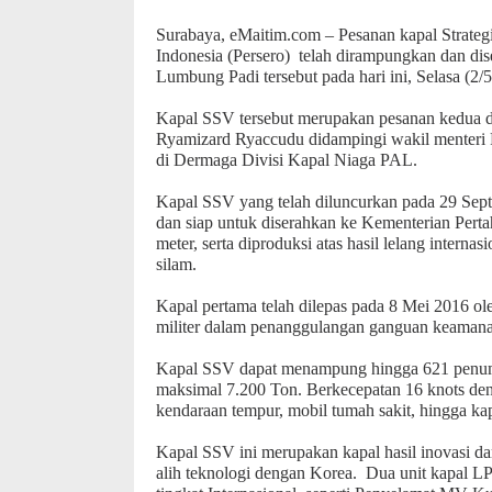
Surabaya, eMaitim.com – Pesanan kapal Strategi
Indonesia (Persero)
telah dirampungkan dan di
Lumbung Padi tersebut
pada hari ini, Selasa (2/
Kapal SSV tersebut merupakan pesanan kedua dari
Ryamizard Ryaccudu didampingi wakil menteri P
di Dermaga Divisi Kapal Niaga PAL.
Kapal SSV yang telah diluncurkan pada 29 Septe
dan siap untuk diserahkan ke Kementerian Pertah
meter, serta diproduksi atas hasil lelang intern
silam.
Kapal pertama telah dilepas pada 8 Mei 2016 ole
militer dalam penanggulangan ganguan keamanan d
Kapal SSV dapat menampung hingga 621 penump
maksimal 7.200 Ton. Berkecepatan 16 knots d
kendaraan tempur, mobil tumah sakit, hingga kapa
Kapal SSV ini merupakan kapal hasil inovasi d
alih teknologi dengan Korea. Dua unit kapal L