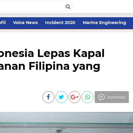
fil
Voice News
Incident 2020
Marine Engineering
onesia Lepas Kapal
nan Filipina yang
Komentar