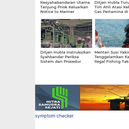
Kesyahabandaran Utama
Ditjen Hubla Tur
Tanjung Priok Keluarkan
Tim Ahli Atasi K
Notice to Mariner
Gas Pertamina di
Kerawang
Ditjen Hubla Instruksikan
Menteri Susi Yaki
Syahbandar Periksa
Tenggelamkan Ka
Sistem dan Prosedur
Ilegal Fishing Tak
Darurat Kapal
Hilangkan Minat 
symptom checker