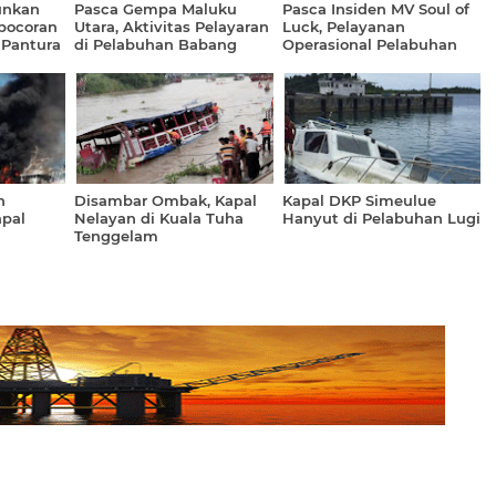
unkan
Pasca Gempa Maluku
Pasca Insiden MV Soul of
ebocoran
Utara, Aktivitas Pelayaran
Luck, Pelayanan
 Pantura
di Pelabuhan Babang
Operasional Pelabuhan
Kembali Normal
Tanjung Mas Berjalan
Normal
n
Disambar Ombak, Kapal
Kapal DKP Simeulue
pal
Nelayan di Kuala Tuha
Hanyut di Pelabuhan Lugi
Tenggelam
Investor