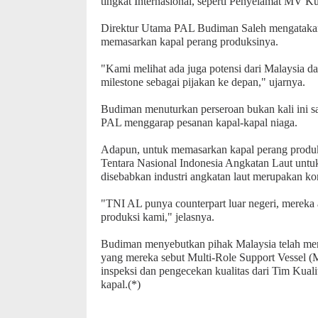
tingkat Internasional, seperti Penyelamat MV 
Direktur Utama PAL Budiman Saleh mengatakan sa
memasarkan kapal perang produksinya.
"Kami melihat ada juga potensi dari Malaysia da
milestone sebagai pijakan ke depan," ujarnya.
Budiman menuturkan perseroan bukan kali ini sa
PAL menggarap pesanan kapal-kapal niaga.
Adapun, untuk memasarkan kapal perang produks
Tentara Nasional Indonesia Angkatan Laut untuk 
disebabkan industri angkatan laut merupakan ko
"TNI AL punya counterpart luar negeri, mereka a
produksi kami," jelasnya.
Budiman menyebutkan pihak Malaysia telah meny
yang mereka sebut Multi-Role Support Vessel (
inspeksi dan pengecekan kualitas dari Tim Kuali
kapal.(*)