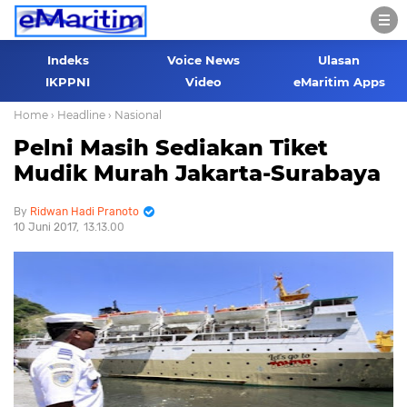
Indeks
Voice News
Ulasan
IKPPNI
Video
eMaritim Apps
Home
› Headline
› Nasional
Pelni Masih Sediakan Tiket
Mudik Murah Jakarta-Surabaya
Ridwan Hadi Pranoto
10 Juni 2017
13.13.00