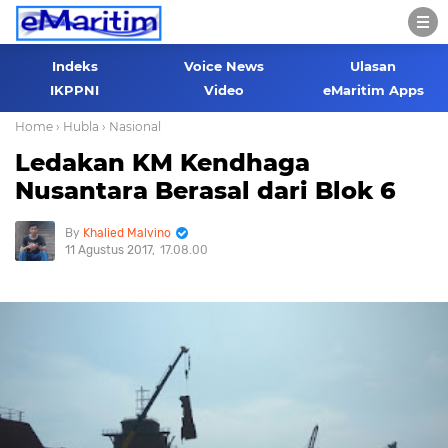
Indeks
Voice News
Ulasan
IKPPNI
Video
eMaritim Apps
Home
› Hubla
› Nasional
Ledakan KM Kendhaga
Nusantara Berasal dari Blok 6
Khalied Malvino
11 Agustus 2017
17.08.00