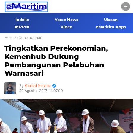
Indeks
Voice News
Ulasan
IKPPNI
Video
eMaritim Apps
Home
› Kepelabuhan
Tingkatkan Perekonomian,
Kemenhub Dukung
Pembangunan Pelabuhan
Warnasari
Khalied Malvino
30 Agustus 2017
14.07.00