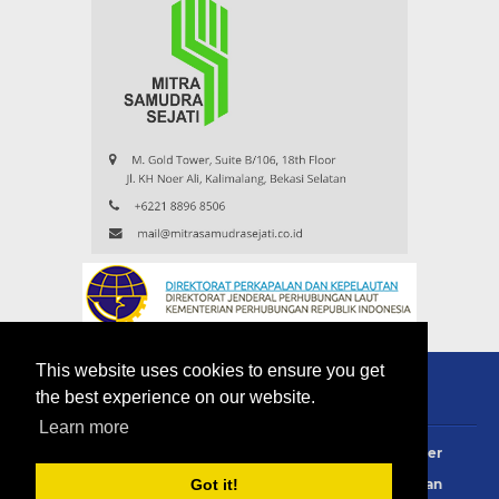
This website uses cookies to ensure you get
the best experience on our website.
Learn more
About
Redaksi
Contact
Privacy Policy
Disclaimer
Terms Of Use
Pedoman Siber
Info Iklan
Langganan
Got it!