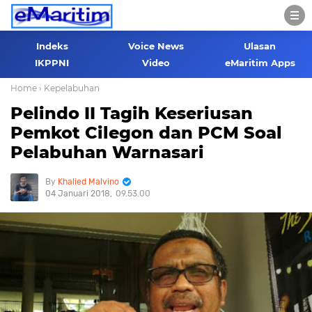
Indeks
Voice News
Ulasan
IKPPNI
Video
eMaritim Apps
Home
› Kepelabuhan
Pelindo II Tagih Keseriusan
Pemkot Cilegon dan PCM Soal
Pelabuhan Warnasari
Khalied Malvino
04 Januari 2018
09.53.00