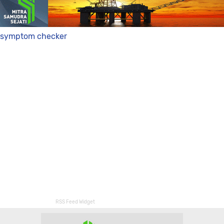
symptom checker
RSS Feed Widget