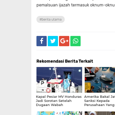
pemalsuan ijazah termasuk oknum-oknum
#berita utama
Rekomendasi Berita Terkait
Kapal Pesiar MV Honduras
Amerika Bakal J
Jadi Sorotan Setelah
Sanksi Kepada
Dugaan Wabah
Perusahaan Yang
Hantavirus
Membayar Biaya T
Lintas Selat Hor