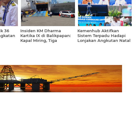
ik 36
Insiden KM Dharma
Kemenhub Aktifkan
ngkatan
Kartika IX di Balikpapan:
Sistem Terpadu Hadapi
Kapal Miring, Tiga
Lonjakan Angkutan Natal
Penumpang Tewas
dan Tahun Baru 2026