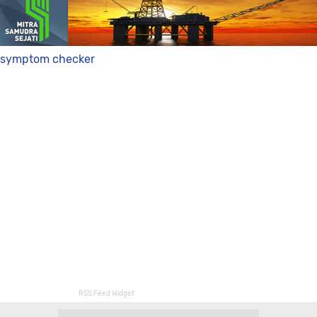
symptom checker
RSS Feed Widget