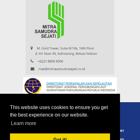
This website uses cookies to ensure you get
the best experience on our website.
Learn more
About
Redaksi
Contact
Privacy Policy
Disclaimer
Terms Of Use
Pedoman Siber
Info Iklan
Langganan
Got it!