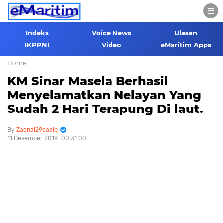
Indeks
Voice News
Ulasan
IKPPNI
Video
eMaritim Apps
Home
KM Sinar Masela Berhasil
Menyelamatkan Nelayan Yang
Sudah 2 Hari Terapung Di laut.
Zaenal29caaip
11 Desember 2019
00.31.00