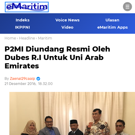
Indeks
Voice News
Ulasan
IKPPNI
Video
eMaritim Apps
Home
› Headline
› Maritim
P2MI Diundang Resmi Oleh
Dubes R.I Untuk Uni Arab
Emirates
Zaenal29caaip
21 Desember 2016
18.32.00