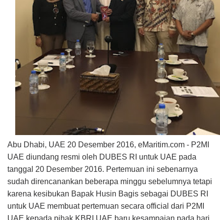
Abu Dhabi, UAE 20 Desember 2016, eMaritim.com -
P2MI
UAE diundang resmi oleh DUBES RI untuk UAE pada
tanggal 20 Desember 2016. Pertemuan ini sebenarnya
sudah direncanankan beberapa minggu sebelumnya tetapi
karena kesibukan Bapak Husin Bagis sebagai DUBES RI
untuk UAE membuat pertemuan secara official dari P2MI
UAE kepada pihak KBRI UAE baru kesampaian pada hari