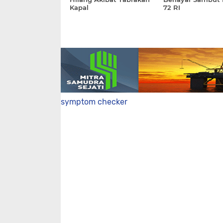
Kapal
72 RI
symptom checker