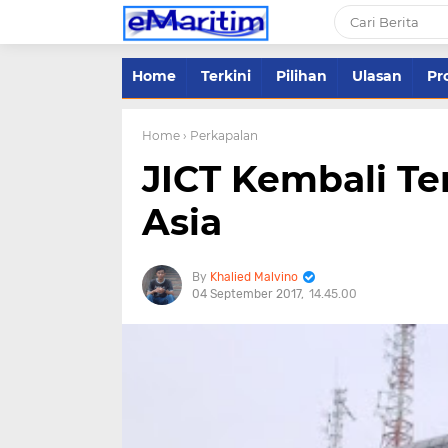
Home
Terkini
Pilihan
Ulasan
Pro
Home
› Perkapalan
JICT Kembali Te
Asia
Khalied Malvino
04 September 2017
14.45.00