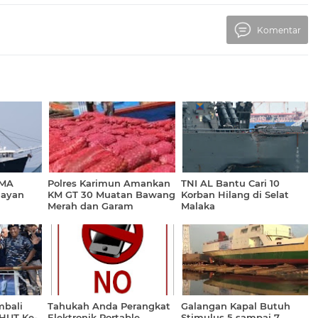
Komentar
VMA
Polres Karimun Amankan
TNI AL Bantu Cari 10
layan
KM GT 30 Muatan Bawang
Korban Hilang di Selat
Merah dan Garam
Malaka
mbali
Tahukah Anda Perangkat
Galangan Kapal Butuh
HUT Ke-
Elektronik Portable
Stimulus 5 sampai 7