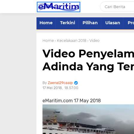
Home
Terkini
Pilihan
Ulasan
Pro
Home
› Kecelakaan 2018
› Video
Video Penyelam
Adinda Yang Ter
Zaenal29caaip
17 Mei 2018
18.57.00
eMaritim.com 17 May 2018