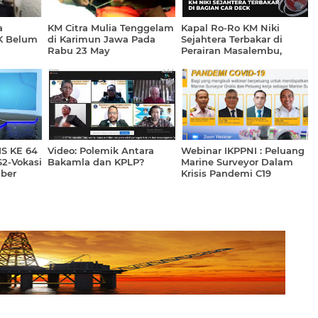
a
KM Citra Mulia Tenggelam
Kapal Ro-Ro KM Niki
K Belum
di Karimun Jawa Pada
Sejahtera Terbakar di
Rabu 23 May
Perairan Masalembu,
Seluruh Penumpang
Selamat
IS KE 64
Video: Polemik Antara
Webinar IKPPNI : Peluang
S2-Vokasi
Bakamla dan KPLP?
Marine Surveyor Dalam
ber
Krisis Pandemi C19
ritim