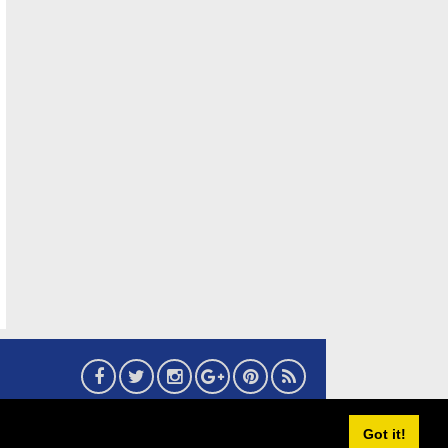
6
eMaritim.CoM
:: created by AG24 Team
Got it!